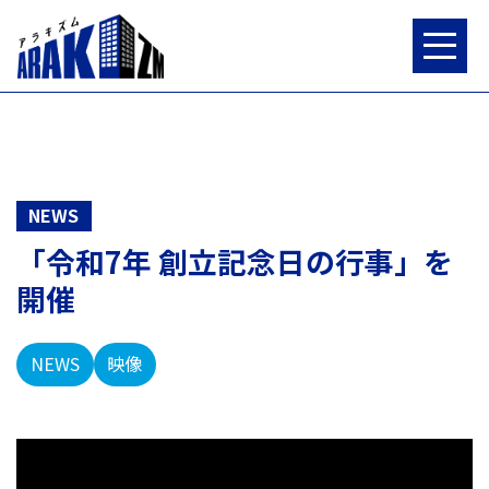
NEWS
「令和7年 創立記念日の行事」を
特集
開催
連載
荒木組ワークス
NEWS
映像
インタビュー
NEWS