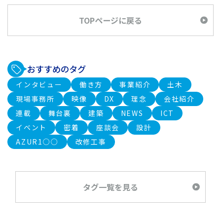
TOPページに戻る
おすすめのタグ
インタビュー
働き方
事業紹介
土木
現場事務所
映像
DX
理念
会社紹介
連載
舞台裏
建築
NEWS
ICT
イベント
密着
座談会
設計
AZUR1○○
改修工事
タグ一覧を見る