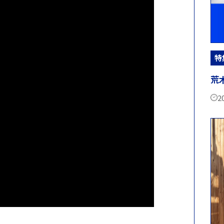
特
荒
2