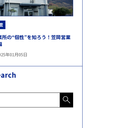
載
業所の“個性”を知ろう！笠岡営業
編
025年01月05日
earch