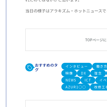
当日の様子はアラキズム・ホットニュースで
TOPページ
おすすめのタ
インタビュー
働き
グ
映像
DX
理念
NEWS
ICT
イ
AZUR1○○
改修工