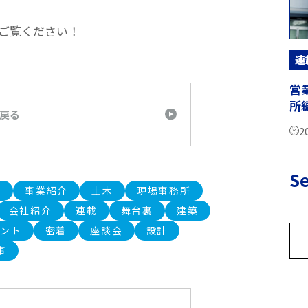
ご覧ください！
連
営
所
に戻る
2
S
方
事業紹介
土木
現場事務所
会社紹介
連載
舞台裏
建築
ベント
密着
座談会
設計
事