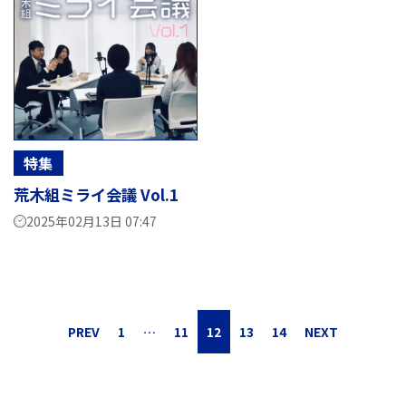
特集
荒木組ミライ会議 Vol.1
2025年02月13日 07:47
PREV
1
…
11
12
13
14
NEXT