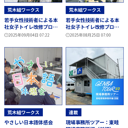
荒木組ワークス
荒木組ワークス
若手女性技術者による本
若手女性技術者による本
社女子トイレ改修プロジ
社女子トイレ改修プロジ
ェクト ―第２回―
ェクト ―第１回―
2025年09月04日 07:22
2025年08月25日 07:00
荒木組ワークス
連載
やさしい日本語体感会
現場事務所ツアー：東畦