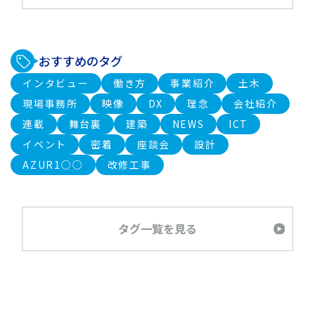
おすすめのタグ
インタビュー
働き方
事業紹介
土木
現場事務所
映像
DX
理念
会社紹介
連載
舞台裏
建築
NEWS
ICT
イベント
密着
座談会
設計
AZUR1○○
改修工事
タグ一覧を見る