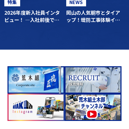
特集
NEWS
2026年度新入社員インタ
岡山の人気朝市とタイア
ビュー！ ―入社前後で何
ップ！堤防工事体験イベ
が変わった？リアルな声
ントをリポート
を聞きました―