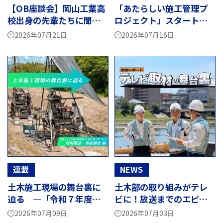
【OB座談会】岡山工業高
「あたらしい施工管理プ
校出身の先輩たちに聞
ロジェクト」スタートメ
く。荒木組を選んだ理由
ンバー座談会。現場経験
2026年07月21日
2026年07月16日
と、現場で働くリアル
を、次世代へ
連載
NEWS
土木施工現場の舞台裏に
土木部の取り組みがテレ
迫る ―「令和７年度笠
ビに！放送までのエピソ
岡バイパス新笠岡港西IC
ードを紹介
2026年07月09日
2026年07月03日
橋下部他工事」編 Vol.1―