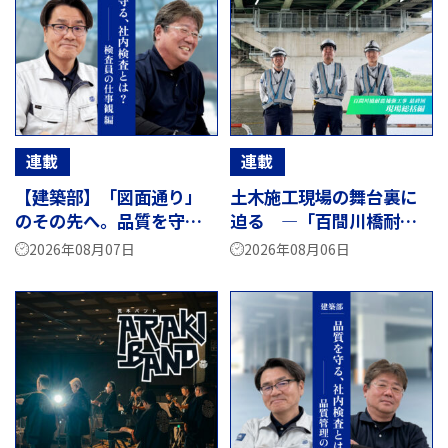
連載
連載
【建築部】「図面通り」
土木施工現場の舞台裏に
のその先へ。品質を守る
迫る ―「百間川橋耐震
社内検査 ― 検査員の仕
補強工事」編 最終回―
2026年08月07日
2026年08月06日
事観編 ―