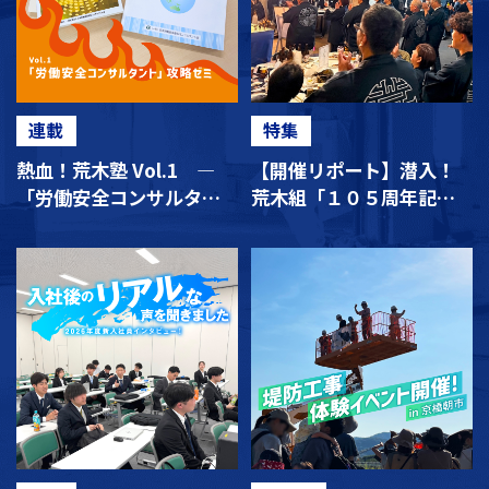
連載
特集
熱血！荒木塾 Vol.1 ―
【開催リポート】潜入！
「労働安全コンサルタン
荒木組「１０５周年記念
ト」攻略ゼミ ―
行事」