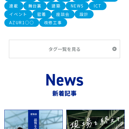
連載
舞台裏
建築
NEWS
ICT
イベント
密着
座談会
設計
AZUR1○○
改修工事
タグ一覧を見る
News
新着記事