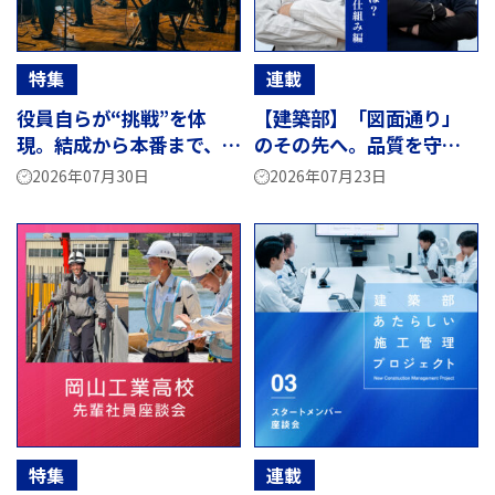
特集
連載
役員自らが“挑戦”を体
【建築部】「図面通り」
現。結成から本番まで、
のその先へ。品質を守る
「荒木バンド」ストーリ
社内検査 ― 品質管理の
2026年07月30日
2026年07月23日
ー
仕組み編 ―
特集
連載